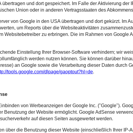
übertragen und dort gespeichert. Im Falle der Aktivierung der 
äischen Union oder in anderen Vertragsstaaten des Abkommens
erver von Google in den USA übertragen und dort gekürzt. Im Au
werten, um Reports über die Websiteaktivitäten zusammenzuste
 Websitebetreiber zu erbringen. Die im Rahmen von Google Ana
hende Einstellung Ihrer Browser-Software verhindern; wir weise
vollumfänglich werden nutzen können. Sie können darüber hina
dresse) an Google sowie die Verarbeitung dieser Daten durch G
ttp://tools.google.com/dlpage/gaoptout?hl=de
.
ense
inbinden von Werbeanzeigen der Google Inc. ("Google"). Googl
er Benutzung der Website ermöglicht. Google AdSense verwend
ucherverkehr auf diesen Seiten ausgewertet werden.
 über die Benutzung dieser Website (einschließlich Ihrer IP